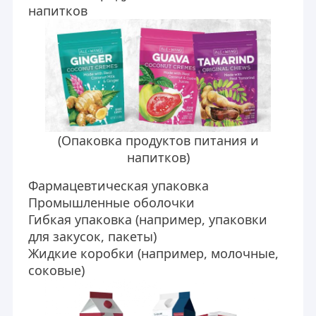
напитков
(
Опаковка продуктов питания и
напитков
)
Фармацевтическая упаковка
Промышленные оболочки
Гибкая упаковка (например, упаковки
для закусок, пакеты)
Дом
Жидкие коробки (например, молочные,
Компания Jiangsu Laiyi Packing Machinery Co.,Ltd была
Продукты
соковые)
основана в 2007 году и переехала в район Цзиньтань в
2015 году. Новый завод с расширенным масштабом и
О нас
передовыми технологиями укрепил влияние бренда и