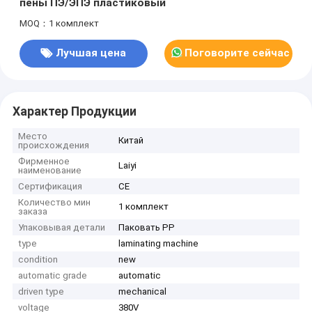
пены ПЭ/ЭПЭ пластиковый
MOQ：1 комплект
Лучшая цена
Поговорите сейчас
Характер Продукции
Место
Китай
происхождения
Фирменное
Laiyi
наименование
Сертификация
CE
Количество мин
1 комплект
заказа
Упаковывая детали
Паковать PP
type
laminating machine
condition
new
automatic grade
automatic
driven type
mechanical
voltage
380V