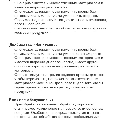
Оно применяется к множественным материалам и
Путешествие фабрики
имеется широкий диапазон нас.
Оно может автоматически изменить крены без
останавливать машину или уменьшить скорость.
Проверка качества
Оно имеет одн-кнопку и тип деятельность не-кнопки,
прост и conveniet.
Свяжитесь мы
Оно занимает небольшую область, может сохранить
космосы продукции.
Новости
Двойное rewinder станции:
Оно может автоматически изменить крены без
останавливать машину или уменьшения скорости.
Оно применяется к множественным материалам и
имеется широкий диапазон польз, имеет другой
Машина слоения штранг-прессования покрывая
способ контролировать напряжение различного
материала.
Машина для производства бумажных ламинатов штранг
Оно использует тип ролик подвеса прессы для того
чтобы перемотать, напряжение множественных
материалов можно контролировать для того чтобы
машина для производства бумажных ламинатов фильма
гарантировать ровное и красоту поверхности
продукции.
пластичная машина слоения
Блок пре-обслуживания
Пре-обработка включает обработку короны и
статическое исключение на поверхности основных
Машина слоения покрытия
веществ. Особенно в процессе покрытия штранг-
прессования, обработка короны необходима для