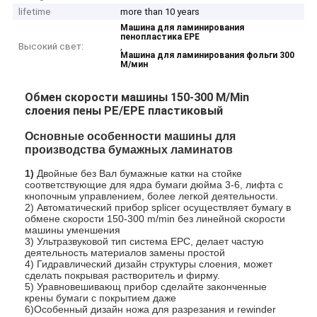
lifetime
more than 10 years
Машина для ламинирования
пенопластика EPE
Высокий свет:
,
Машина для ламинирования фольги 300
М/мин
Обмен скорости машины 150-300 M/Min
слоения пены PE/EPE пластиковый
Основные особенности машины для
производства бумажных ламинатов
1)
Двойные без Вал бумажные катки на стойке
соответствующие для ядра бумаги дюйма 3-6, лифта с
кнопочным управлением, более легкой деятельности.
2) Автоматический прибор splicer осуществляет бумагу в
обмене скорости 150-300 m/min без линейной скорости
машины уменшения
3) Ультразвуковой тип система EPC, делает частую
деятельность материалов замены простой
4) Гидравлический дизайн структуры слоения, может
сделать покрывая растворитель и фирму.
5) Уравновешивающ прибор сделайте законченные
крены бумаги с покрытием даже
6)Особенный дизайн ножа для разрезания и rewinder