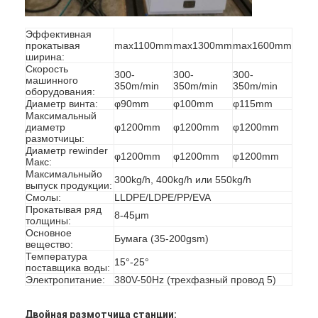
Эффективная
прокатывая
max1100mm
max1300mm
max1600mm
ширина:
Скорость
300-
300-
300-
машинного
350m/min
350m/min
350m/min
оборудования:
Диаметр винта:
φ90mm
φ100mm
φ115mm
Максимальный
диаметр
φ1200mm
φ1200mm
φ1200mm
размотчицы:
Диаметр rewinder
φ1200mm
φ1200mm
φ1200mm
Макс:
Максимальныйо
300kg/h, 400kg/h или 550kg/h
выпуск продукции:
Смолы:
LLDPE/LDPE/PP/EVA
Прокатывая ряд
8-45μm
толщины:
Основное
Дом
Бумага (35-200gsm)
вещество:
Температура
15°-25°
поставщика воды:
Продукты
Электропитание:
380V-50Hz (трехфазный провод 5)
О нас
Двойная размотчица станции: