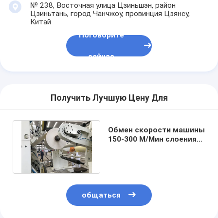
№ 238, Восточная улица Цзиньшэн, район
Цзиньтань, город Чанчжоу, провинция Цзянсу,
Китай
Поговорите
сейчас
Получить Лучшую Цену Для
Обмен скорости машины
150-300 М/Мин слоения
пены ПЭ/ЭПЭ
пластиковый
общаться