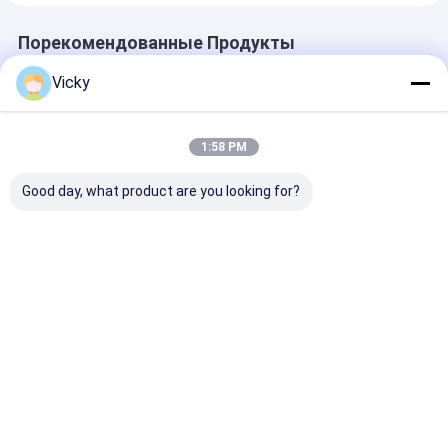
Порекомендованные Продукты
Vicky
1:58 PM
Good day, what product are you looking for?
Flexible Packaging
Машина слоения
Машина для
Tandem Co-
простой
производств
extrusion
деятельности
бумажных
Laminating Machine
автоматическая
ламинатов ли
термальная для
термальной
Лучшая цена
Лучшая цена
Лучшая ц
ядра бумаги дюйма
машины слое
3-6
фильма Бопп
пластиковой
пластиковая
Главная
Карта
контактные
Desktop
страница
сайта
данные
Site
Карта сайта
Политика конфиденциальности
Качество
Машина слоения штранг-прессования покрывая