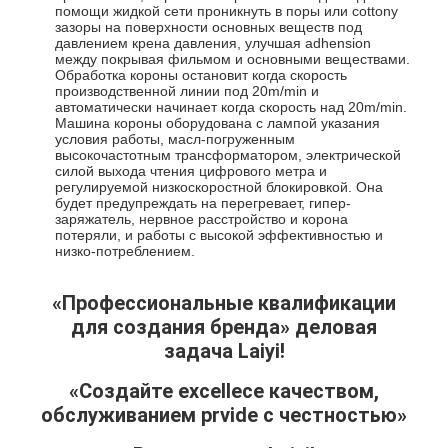
помощи жидкой сети проникнуть в поры или cottony
Лакировочная машина штранг-прессования
зазоры на поверхности основных веществ под
давлением крена давления, улучшая adhension
Бумагоделательная машина покрытия
между покрывая фильмом и основными веществами.
Обработка короны остановит когда скорость
производственной линии под 20m/min и
Двойник встал на сторону машина для производства бу
автоматически начинает когда скорость над 20m/min.
Машина короны оборудована с лампой указания
условия работы, масл-погруженным
Части машины слоения
высокочастотным трансформатором, электрической
силой выхода чтения цифрового метра и
регулируемой низкоскоростной блокировкой. Она
Дунутая Мельт машина ткани
будет предупреждать на перегревает, гипер-
заряжатель, нервное расстройство и корона
потеряли, и работы с высокой эффективностью и
низко-потреблением.
«Профессиональные квалификации
для создания бренда» деловая
задача Laiyi!
«Создайте excellece качеством,
обслуживанием prvide с честностью»